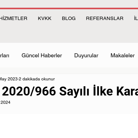
HİZMETLER
KVKK
BLOG
REFERANSLAR
İ
ları
Güncel Haberler
Duyurular
Makaleler
May 2023
2 dakikada okunur
2020/966 Sayılı İlke Kara
 2024