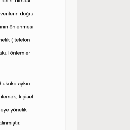
belirli olması 
 verilerin doğru 
sının önlenmesi 
elik ( telefon 
akul önlemler 
hukuka aykırı 
nlemek, kişisel 
eye yönelik 
lınmıştır.