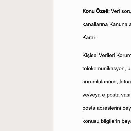
Konu Özeti:
 Veri sor
kanallarına Kanuna ay
Kararı
Kişisel Verileri Koru
telekomünikasyon, ula
sorumlularınca, fatur
ve/veya e-posta vasıt
posta adreslerini beya
konusu bilgilerin beya