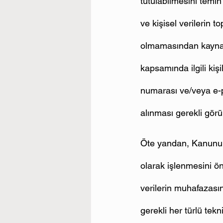
tutulabilmesini temin 
ve kişisel verilerin t
olmamasından kaynakl
kapsamında ilgili kişi
numarası ve/veya e-p
alınması gerekli görü
Öte yandan, Kanunun 
olarak işlenmesini ön
verilerin muhafazası
gerekli her türlü tekn