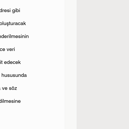
resi gibi 
 oluşturacak 
önderilmesinin 
ce veri 
yit edecek 
sı hususunda 
a ve söz 
dilmesine 