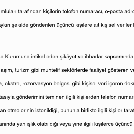
umluları tarafından kişilerin telefon numarası, e-posta adres
kırı şekilde gönderilen üçüncü kişilere ait kişisel veriler
ma Kurumuna intikal eden şikâyet ve ihbarlar kapsamında; 
şım, turizm gibi muhtelif sektörlerde faaliyet gösteren ve
a, ekstre, rezervasyon belgesi gibi kişisel veri içeren d
asıyla gönderimini teminen ilgili kişilerden telefon numa
n etmelerinin istenildiği, bununla birlikte ilgili kişiler tar
nında yanlışlık olabildiği veya yine ilgili kişilerce üçüncü k