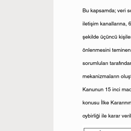
Bu kapsamda; veri sor
iletişim kanallarına,
şekilde üçüncü kişiler
önlenmesini teminen;
sorumluları tarafından
mekanizmaların oluşt
Kanunun 15 inci madd
konusu İlke Kararını
oybirliği ile karar veri