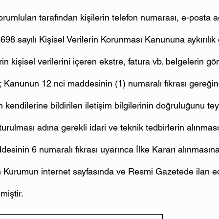
umluları tarafından kişilerin telefon numarası, e-posta ad
 6698 sayılı Kişisel Verilerin Korunması Kanununa aykırılık
in kişisel verilerini içeren ekstre, fatura vb. belgelerin g
 Kanunun 12 nci maddesinin (1) numaralı fıkrası gereğin
 kendilerine bildirilen iletişim bilgilerinin doğruluğunu te
urulması adına gerekli idari ve teknik tedbirlerin alınma
esinin 6 numaralı fıkrası uyarınca İlke Kararı alınmasın
n Kurumun internet sayfasında ve Resmi Gazetede ilan e
lmiştir.