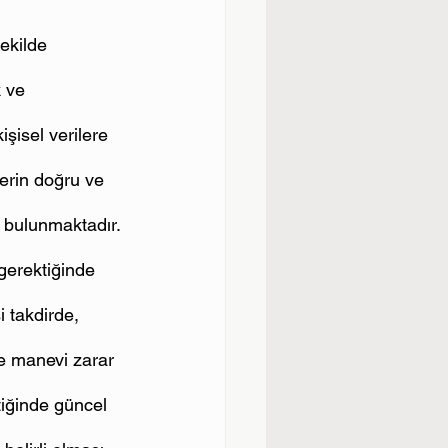
ekilde 
 ve 
şisel verilere 
lerin doğru ve 
 bulunmaktadır. 
gerektiğinde 
 takdirde, 
ve manevi zarar 
tiğinde güncel 