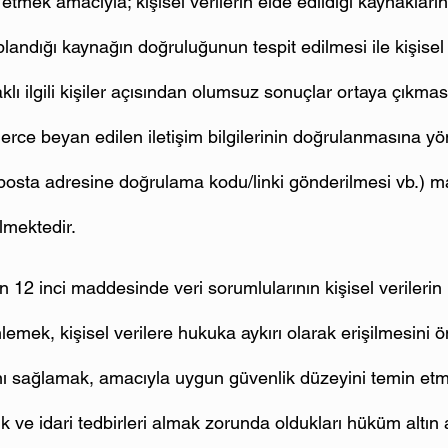
etmek amacıyla; kişisel verilerin elde edildiği kaynakların 
oplandığı kaynağın doğruluğunun tespit edilmesi ile kişisel
ı ilgili kişiler açısından olumsuz sonuçlar ortaya çıkma
lerce beyan edilen iletişim bilgilerinin doğrulanmasına yön
osta adresine doğrulama kodu/linki gönderilmesi vb.) m
lmektedir.
12 inci maddesinde veri sorumlularının kişisel verilerin 
lemek, kişisel verilere hukuka aykırı olarak erişilmesini ö
nı sağlamak, amacıyla uygun güvenlik düzeyini temin etm
ik ve idari tedbirleri almak zorunda oldukları hüküm altın a