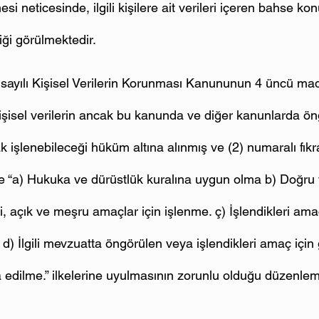
esi neticesinde, ilgili kişilere ait verileri içeren bahse k
diği görülmektedir.
8 sayılı Kişisel Verilerin Korunması Kanununun 4 üncü mad
kişisel verilerin ancak bu kanunda ve diğer kanunlarda ön
 işlenebileceği hüküm altına alınmış ve (2) numaralı fıkra
de “a) Hukuka ve dürüstlük kuralına uygun olma b) Doğru 
i, açık ve meşru amaçlar için işlenme. ç) İşlendikleri amaç
. d) İlgili mevzuatta öngörülen veya işlendikleri amaç için 
edilme.” ilkelerine uyulmasının zorunlu olduğu düzenlem