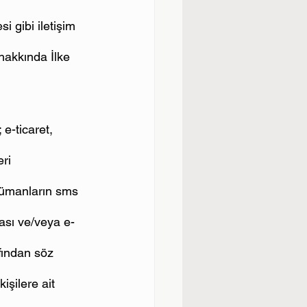
i gibi iletişim 
 hakkında İlke 
e-ticaret, 
ri 
okümanların sms 
rası ve/veya e-
afından söz 
işilere ait 