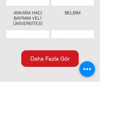
ANKARA HACI
BELBİM
BAYRAM VELİ
ÜNİVERSİTESİ
Daha Fazla Gör
BEYKOZ
BİMTAŞ
BELEDİYESİ
KVKK
KARİYER
EĞİTİM
TEKLİF FORMU
BOĞAZİÇİ YÖNETİM
ÇEKMEKÖY
BELEDİYESİ
0 216 740 00 20
info@tetrabilisim.com.tr