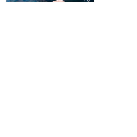
26 Şub 2026
∙
4
dk.
Penetrasyon Testi Nedir?
Penetrasyon testi, bir
organizasyonun bilgi
sistemlerindeki güvenlik
açıklarını tespit etmek
amacıyla gerçekleştirilen,
kontrollü ve yasal saldırı
simülasyonlarıdır.
37
0
4