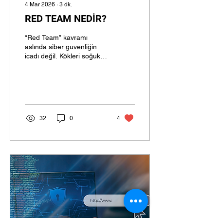
4 Mar 2026
∙
3
dk.
RED TEAM NEDİR?
“Red Team” kavramı
aslında siber güvenliğin
icadı değil. Kökleri soğuk
savaş dönemine, ABD
ordusunun savaş
tatbikatlarına kadar
uzanıyor. O dönemde
tatbikatlarda bir grup
“düşman kuvvetleri”
32
0
4
oynuyor, diğer grup ise
savunmayı üstleniyordu.
Kırmızı takım saldırıyor,
mavi takım savunuyordu.