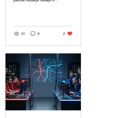
planda oldukça hesaplı bir
süreçtir.
31
0
2