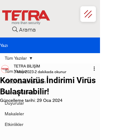
Arama
Yazı
Tüm Yazılar
TETRA BİLİŞİM
Tüm Yazılar
3 May 2023
2 dakikada okunur
Koronavirüs İndirimi Virüs
KVKK Kurul Kararları
Bulaştırabilir!
Güncel Haberler
Güncelleme tarihi:
29 Oca 2024
Duyurular
Makaleler
Etkinlikler