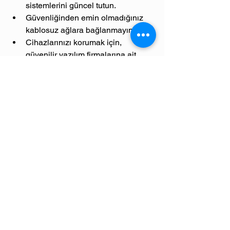
sistemlerini güncel tutun.
Güvenliğinden emin olmadığınız 
kablosuz ağlara bağlanmayın.
Cihazlarınızı korumak için, 
güvenilir yazılım firmalarına ait 
antivirüs yazılımları kullanın.
Özellikle içinde bulunduğumuz bu 
dönemde; Koronavirüs, Salgın, 
Maske, Çok Önemli, Karantina, 
Aşı, Tedavi gibi anahtar kelimeler 
içeren; korku ve paniğe yol açan, 
bir linke tıklamanızı veya bir 
aksiyon almanızı isteyen iletilere 
itibar etmeyin.
Korona, virüs, kazanç, covit19 gibi 
tetikleyicilerle kişisel bilgilerinizi 
ele geçirmeye çalışan sitelere 
karşı dikkatli olun.
Arama motorları üzerinden giriş 