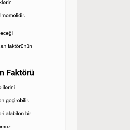
klerin 
lmemelidir.
leceği 
san faktörünün 
an Faktörü
ilerini 
n geçirebilir. 
i alabilen bir 
emez.