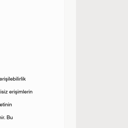
işilebilirlik 
siz erişimlerin 
tinin 
ir. Bu 