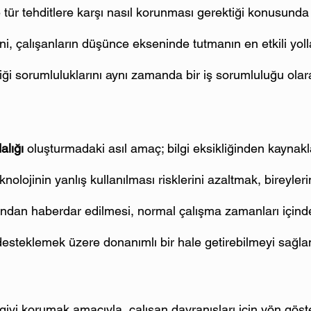
e tür tehditlere karşı nasıl korunması gerektiği konusunda
ğini, çalışanların düşünce ekseninde tutmanın en etkili yoll
liği sorumluluklarını aynı zamanda bir iş sorumluluğu ola
alığı
 oluşturmadaki asıl amaç; bilgi eksikliğinden kaynak
knolojinin yanlış kullanılması risklerini azaltmak, bireylerin
arından haberdar edilmesi, normal çalışma zamanları için
 desteklemek üzere donanımlı bir hale getirebilmeyi sağla
lgiyi korumak amacıyla, çalışan davranışları için yön göster