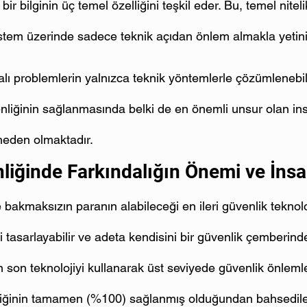
ir bilginin üç temel özelliğini teşkil eder. Bu, temel niteli
istem üzerinde sadece teknik açıdan önlem almakla yetini
alı problemlerin yalnızca teknik yöntemlerle çözümlenebi
enliğinin sağlanmasında belki de en önemli unsur olan in
neden olmaktadır.
nliğinde Farkındalığın Önemi ve İns
 bakmaksızın paranın alabileceği en ileri güvenlik teknoloj
ri tasarlayabilir ve adeta kendisini bir güvenlik çemberinde
son teknolojiyi kullanarak üst seviyede güvenlik önlemler
liğinin tamamen (%100) sağlanmış olduğundan bahsedil