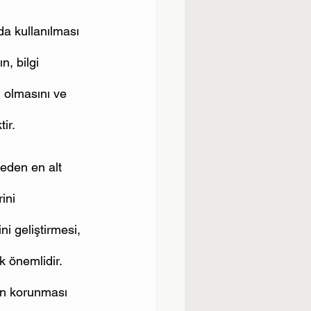
da kullanılması 
n, bilgi 
u olmasını ve 
ir.
eden en alt 
ini 
ni geliştirmesi, 
 önemlidir. 
rin korunması 