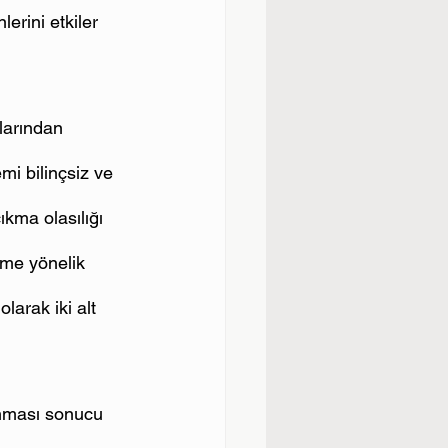
erini etkiler 
larından 
mi bilinçsiz ve 
kma olasılığı 
eme yönelik 
larak iki alt 
lanması sonucu 