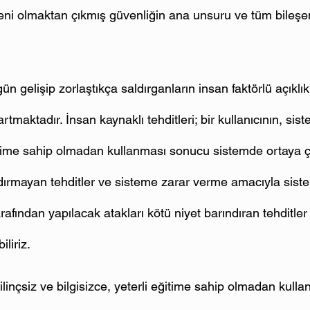
şeni olmak­tan çıkmış güvenliğin ana unsuru ve tüm bileşenl
ün gelişip zorlaştıkça saldırganların insan faktörlü açıklık
maktadır. İnsan kaynaklı tehditleri; bir kullanıcının, siste
ğitime sahip olmadan kullanması sonucu sistemde ortaya çı
ndırmayan tehditler ve sisteme zarar verme amacıyla sist
rafından yapılacak atakları kötü niyet barındıran tehditler o
iliriz.
bilinçsiz ve bilgisizce, yeterli eğitime sahip olmadan kul