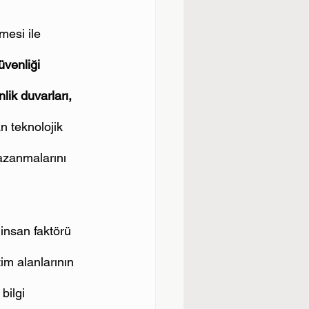
mesi ile 
güvenliği
lik duvarları, 
n teknolojik 
kazanmalarını 
insan faktörü 
tim alanlarının 
bilgi 