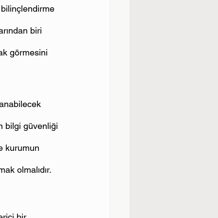
 bilinçlendirme 
arından biri 
rak görmesini 
lanabilecek 
 bilgi güvenliği 
de kurumun 
mak olmalıdır.
ici bir 