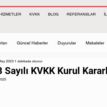
HİZMETLER
KVKK
BLOG
REFERANSLAR
İ
ları
Güncel Haberler
Duyurular
Makaleler
May 2023
1 dakikada okunur
 Sayılı KVKK Kurul Kararl
2025