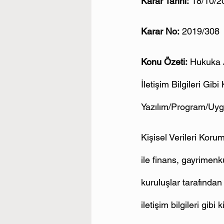
Karar Tarihi:
 18/10/2
Karar No:
 2019/308
Konu Özeti:
 Hukuka A
İletişim Bilgileri Gi
Yazılım/Program/Uy
Kişisel Verileri Kor
ile finans, gayrimenk
kuruluşlar tarafından
iletişim bilgileri gib