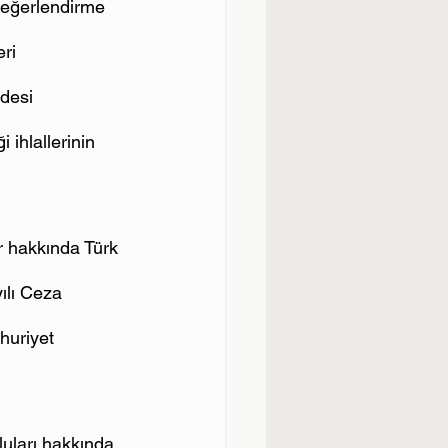
değerlendirme 
ri 
desi 
 ihlallerinin 
er hakkında Türk 
ılı Ceza 
uriyet 
luları hakkında 