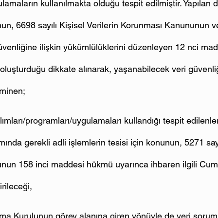
amaların kullanılmakta olduğu tespit edilmiştir. Yapılan 
, 6698 sayılı Kişisel Verilerin Korunması Kanununun ve
üvenliğine ilişkin yükümlülüklerini düzenleyen 12 nci mad
 oluşturduğu dikkate alınarak, yaşanabilecek veri güvenliği
eminen;
lımları/programları/uygulamaları kullandığı tespit edilenl
da gerekli adli işlemlerin tesisi için konunun, 5271 say
n 158 inci maddesi hükmü uyarınca ihbaren ilgili Cumh
irileceği,
ruma Kurulunun görev alanına giren yönüyle de veri sorum