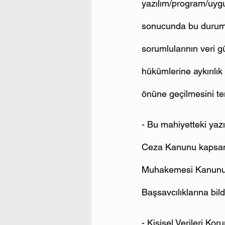
yazılım/program/uygul
sonucunda bu durumun
sorumlularının veri g
hükümlerine aykırılık
önüne geçilmesini t
- Bu mahiyetteki yazı
Ceza Kanunu kapsamın
Muhakemesi Kanununu
Başsavcılıklarına bild
- Kişisel Verileri Ko