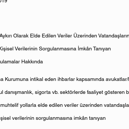
019
ykırı Olarak Elde Edilen Veriler Üzerinden Vatandaşların
bi Kişisel Verilerinin Sorgulanmasına İmkân Tanıyan 
gulamalar Hakkında
uma Kurumuna intikal eden ihbarlar kapsamında avukatlar/
ul danışmanlık, sigorta vb. sektörlerde faaliyet gösteren ba
 muhtelif yollarla elde edilen veriler üzerinden vatandaşla
i kişisel verilerinin sorgulanmasına imkân tanıyan 