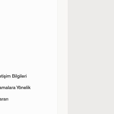
işim Bilgileri 
amalara Yönelik 
ararı