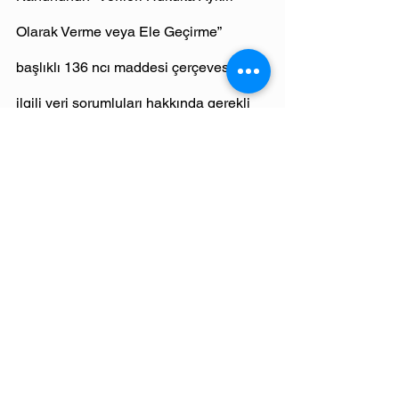
Olarak Verme veya Ele Geçirme” 
başlıklı 136 ncı maddesi çerçevesinde 
ilgili veri sorumluları hakkında gerekli 
hukuki işlemlerin tesisi için konunun 
5271 sayılı Ceza Muhakemesi 
Kanununun 158 inci maddesi uyarınca 
ihbaren ilgili Cumhuriyet 
Başsavcılığına bildirileceği 
hususlarında kamuoyunun 
bilgilendirilmesine ve bu İlke Kararının 
Kurumun internet sitesi ile Resmi 