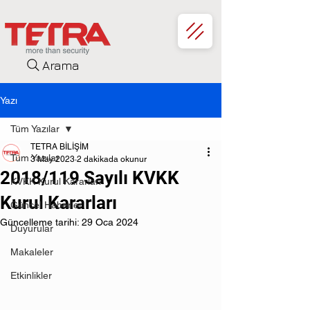
Arama
Yazı
Tüm Yazılar
TETRA BİLİŞİM
Tüm Yazılar
3 May 2023
2 dakikada okunur
2018/119 Sayılı KVKK
KVKK Kurul Kararları
Kurul Kararları
Güncel Haberler
Güncelleme tarihi:
29 Oca 2024
Duyurular
Makaleler
Etkinlikler