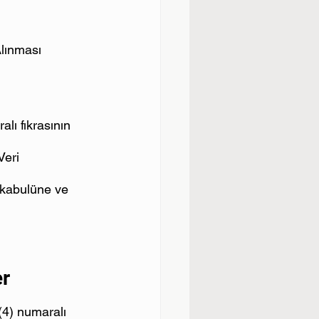
Alınması 
lı fıkrasının 
Veri 
 kabulüne ve 
er
(4) numaralı 