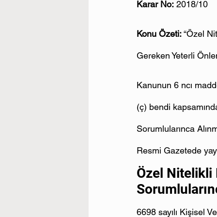
Karar No:
 2018/10
Konu Özeti:
 “Özel Ni
Gereken Yeterli Önle
Kanunun 6 ncı maddesi
(ç) bendi kapsamında 
Sorumlularınca Alınm
Resmi Gazetede yayıml
Özel Nitelikli
Sorumluların
6698 sayılı Kişisel 