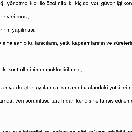
 yönetmelikler ile özel nitelikli kişisel veri güvenliği ko
ler verilmesi,
erinin yapılması,
kisine sahip kullanıcıların, yetki kapsamlarının ve süreleri
tki kontrollerinin gerçekleştirilmesi,
lan ya da işten ayrılan çalışanların bu alandaki yetkilerin
samda, veri sorumlusu tarafından kendisine tahsis edilen 
el verilerin işlendiği, muhafaza edildiği ve/veya erişildiği o