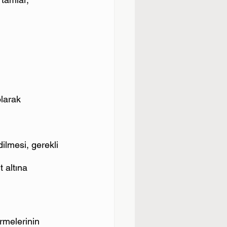
olarak 
ilmesi, gerekli 
 altına 
irmelerinin 