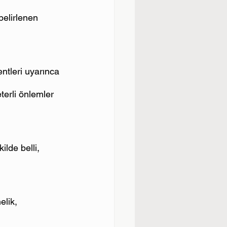
belirlenen 
ntleri uyarınca 
eterli önlemler 
ilde belli, 
elik,