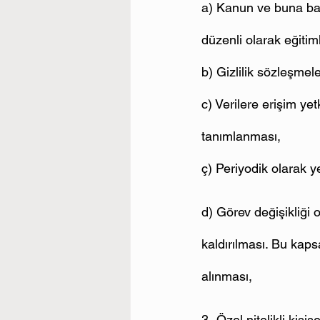
a) Kanun ve buna bağlı
düzenli olarak eğitim
b) Gizlilik sözleşmel
c) Verilere erişim yet
tanımlanması,
ç) Periyodik olarak ye
d) Görev değişikliği o
kaldırılması. Bu kap
alınması,
3- Özel nitelikli kişis