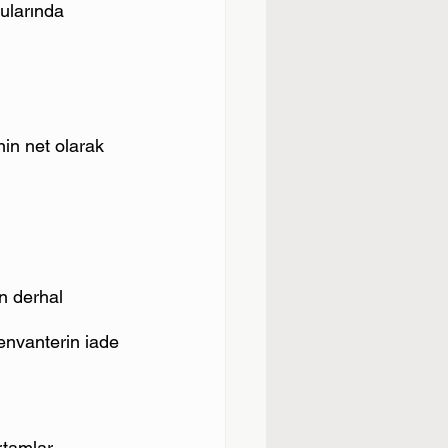
nularında 
nin net olarak 
in derhal 
envanterin iade 
rtamlar, 