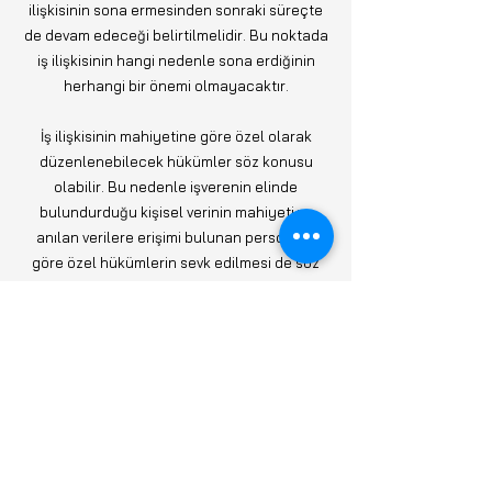
ilişkisinin sona ermesinden sonraki süreçte
de devam edeceği belirtilmelidir. Bu noktada
iş ilişkisinin hangi nedenle sona erdiğinin
herhangi bir önemi olmayacaktır.
İş ilişkisinin mahiyetine göre özel olarak
düzenlenebilecek hükümler söz konusu
olabilir. Bu nedenle işverenin elinde
bulundurduğu kişisel verinin mahiyeti ve
anılan verilere erişimi bulunan personele
göre özel hükümlerin sevk edilmesi de söz
konusu olabilecektir.
İşçinin kusurlu davranışı neticesinde
herhangi bir veri ihlali gerçekleşmesi
durumunda işçinin genel hükümler
çerçevesinde sorumluluğuna gidilmesi
mümkündür. Ancak gizlilik taahhütnameleri
altında buna ilişkin düzenleme yapılması,
işçinin tazminat sorumluluğunun sınırlarının