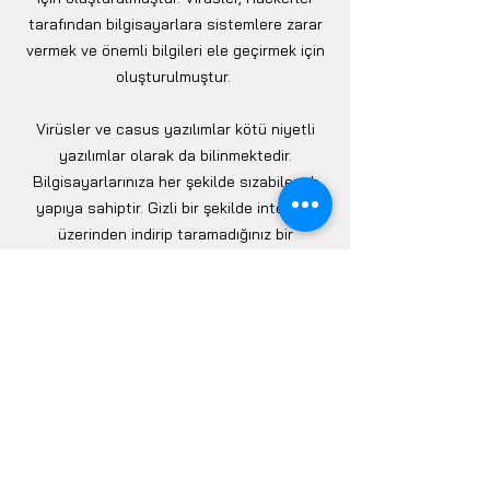
tarafından bilgisayarlara sistemlere zarar
vermek ve önemli bilgileri ele geçirmek için
oluşturulmuştur.
Virüsler ve casus yazılımlar kötü niyetli
yazılımlar olarak da bilinmektedir.
Bilgisayarlarınıza her şekilde sızabilecek
yapıya sahiptir. Gizli bir şekilde internet
üzerinden indirip taramadığınız bir
dosyayla, PC’ye taktığınız bir USB yoluyla,
hatta internette gezerken farkında
olmadan tıkladığınız reklamlardan,
internette gezinirken, video izlerken, yani
her an, her şekil sistemlerinize sinsi bir
şekilde sızabilirler. Bu yüzden antivirüs
programlarını kullanmanız son derece
önemli ve mühimdir. TETRA Bilişim
sistemlerinizin güvenliğini sağlamak ve