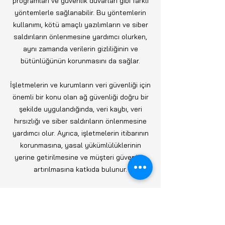
programları ve güvenlik duvarları gibi farklı
yöntemlerle sağlanabilir. Bu yöntemlerin
kullanımı, kötü amaçlı yazılımların ve siber
saldırıların önlenmesine yardımcı olurken,
aynı zamanda verilerin gizliliğinin ve
bütünlüğünün korunmasını da sağlar.
İşletmelerin ve kurumların veri güvenliği için
önemli bir konu olan ağ güvenliği doğru bir
şekilde uygulandığında, veri kaybı, veri
hırsızlığı ve siber saldırıların önlenmesine
yardımcı olur. Ayrıca, işletmelerin itibarının
korunmasına, yasal yükümlülüklerinin
yerine getirilmesine ve müşteri güveninin
artırılmasına katkıda bulunur.
Tetra Bilişim, tehditlere karşı korunmak
isteyen kurum ve işletmelere ağ güvenliği
konusunda teknik danışmanlık hizmeti