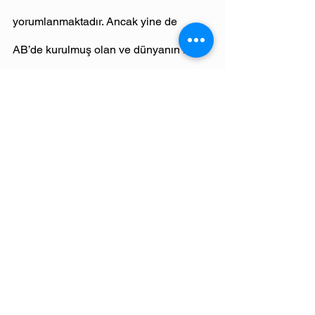
yorumlanmaktadır. Ancak yine de 
AB’de kurulmuş olan ve dünyanın her 
yerinde hizmet sunan kuruluşların 
varlığı göz önüne alındığında DPO’nun 
mutlak suretle AB’de yerleşik olması 
gerekmez.
GDPR ayrıca, danışmanlık ve hukuk 
firmaları gibi üçüncü taraf hizmet 
sağlayıcılar tarafından 
DPO hizmetleri
sunulmasına izin vermektedir.