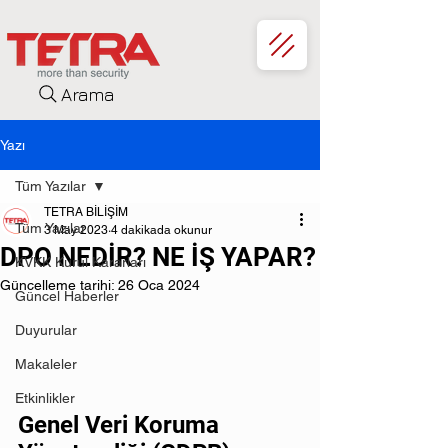
Arama
Yazı
Tüm Yazılar
TETRA BİLİŞİM
Tüm Yazılar
3 May 2023
4 dakikada okunur
DPO NEDİR? NE İŞ YAPAR?
KVKK Kurul Kararları
Güncelleme tarihi:
26 Oca 2024
Güncel Haberler
Duyurular
Makaleler
Etkinlikler
Genel Veri Koruma 