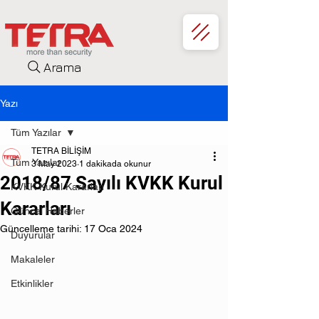
Arama
Yazı
Tüm Yazılar
TETRA BİLİŞİM
Tüm Yazılar
3 May 2023
1 dakikada okunur
2018/87 Sayılı KVKK Kurul
KVKK Kurul Kararları
Kararları
Güncel Haberler
Güncelleme tarihi:
17 Oca 2024
Duyurular
Makaleler
Etkinlikler