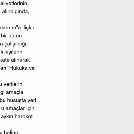
iyetlerinin, 
 alındığında, 
ktarım”a ilişkin 
 bir bütün 
çalışıldığı, 
 kişilerin 
kate alınarak 
lan “Hukuka ve 
u verilerin 
angi amaçla 
bu hususta veri 
u amaçlar için 
 aykırı hareket 
ı haline 