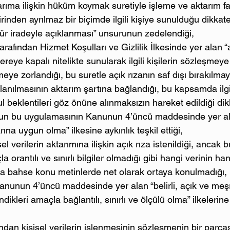
ıma ilişkin hüküm koymak suretiyle işleme ve aktarım faal
rinden ayrılmaz bir biçimde ilgili kişiye sunulduğu dikkate
gür iradeyle açıklanması” unsurunun zedelendiği,
rafından Hizmet Koşulları ve Gizlilik İlkesinde yer alan “a
reye kapalı nitelikte sunularak ilgili kişilerin sözleşmeye
ye zorlandığı, bu suretle açık rızanın saf dışı bırakılmaya 
anılmasının aktarım şartına bağlandığı, bu kapsamda ilgili
ul beklentileri göz önüne alınmaksızın hareket edildiği dik
un bu uygulamasının Kanunun 4’üncü maddesinde yer a
rına uygun olma” ilkesine aykırılık teşkil ettiği,
el verilerin aktarımına ilişkin açık rıza istenildiği, ancak b
la orantılı ve sınırlı bilgiler olmadığı gibi hangi verinin h
da bahse konu metinlerde net olarak ortaya konulmadığı, 
nunun 4’üncü maddesinde yer alan “belirli, açık ve meşr
ndikleri amaçla bağlantılı, sınırlı ve ölçülü olma” ilkelerine
dan kişisel verilerin işlenmesinin sözleşmenin bir parças