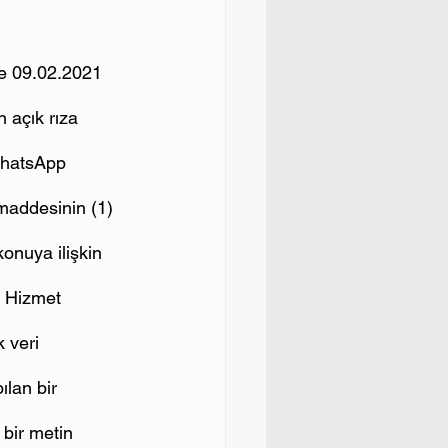
le 09.02.2021 
n açık rıza 
WhatsApp 
maddesinin (1) 
onuya ilişkin 
 Hizmet 
 veri 
ılan bir 
 bir metin 