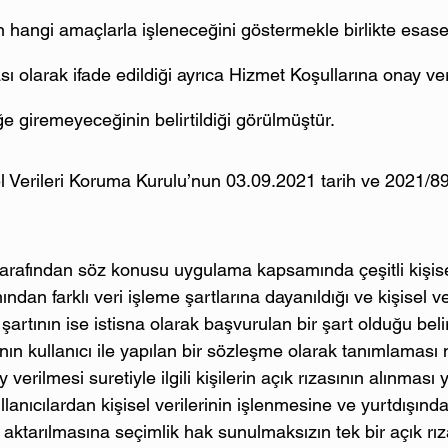
in hangi amaçlarla işleneceğini göstermekle birlikte esas
ası olarak ifade edildiği ayrıca Hizmet Koşullarına onay v
e giremeyeceğinin belirtildiği görülmüştür.
 Verileri Koruma Kurulu’nun 03.09.2021 tarih ve 2021/891
arafından söz konusu uygulama kapsamında çeşitli kişise
mından farklı veri işleme şartlarına dayanıldığı ve kişisel v
 şartının ise istisna olarak başvurulan bir şart olduğu belir
nın kullanıcı ile yapılan bir sözleşme olarak tanımlaması 
erilmesi suretiyle ilgili kişilerin açık rızasının alınması y
anıcılardan kişisel verilerinin işlenmesine ve yurtdışında
aktarılmasına seçimlik hak sunulmaksızın tek bir açık rıza