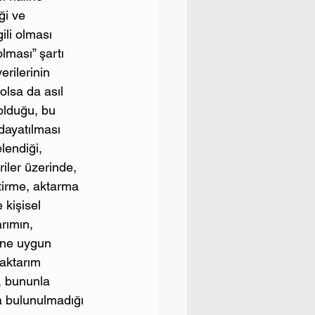
ği ve 
li olması 
lması” şartı 
erilerinin 
lsa da asıl 
 olduğu, bu 
dayatılması 
lendiği,
riler üzerinde, 
tirme, aktarma 
 kişisel 
rımın, 
ine uygun 
 aktarım 
i, bununla 
 bulunulmadığı 