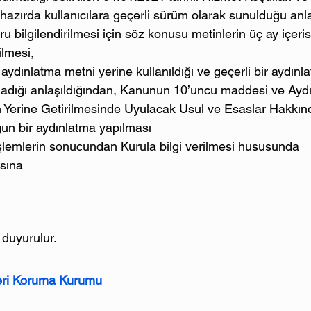
lihazırda kullanıcılara geçerli sürüm olarak sunulduğu anla
doğru bilgilendirilmesi için söz konusu metinlerin üç ay içe
ilmesi,
n, aydınlatma metni yerine kullanıldığı ve geçerli bir aydınl
ımadığı anlaşıldığından, Kanunun 10’uncu maddesi ve Ayd
Yerine Getirilmesinde Uyulacak Usul ve Esaslar Hakkınd
un bir aydınlatma yapılması
şlemlerin sonucundan Kurula bilgi verilmesi hususunda 
asına
duyurulur.
leri Koruma Kurumu