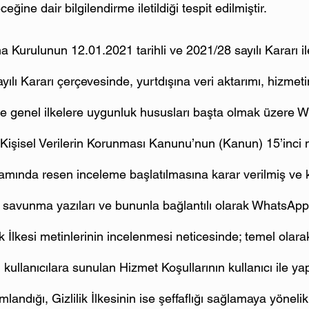
eğine dair bilgilendirme iletildiği tespit edilmiştir.
ma Kurulunun 12.01.2021 tarihli ve 2021/28 sayılı Kararı i
yılı Kararı çerçevesinde, yurtdışına veri aktarımı, hizmeti
e genel ilkelere uygunluk hususları başta olmak üzere 
 Kişisel Verilerin Korunması Kanunu’nun (Kanun) 15’inci 
samında resen inceleme başlatılmasına karar verilmiş ve k
savunma yazıları ve bununla bağlantılı olarak WhatsApp
ik İlkesi metinlerinin incelenmesi neticesinde; temel olarak
kullanıcılara sunulan Hizmet Koşullarının kullanıcı ile yap
andığı, Gizlilik İlkesinin ise şeffaflığı sağlamaya yönelik