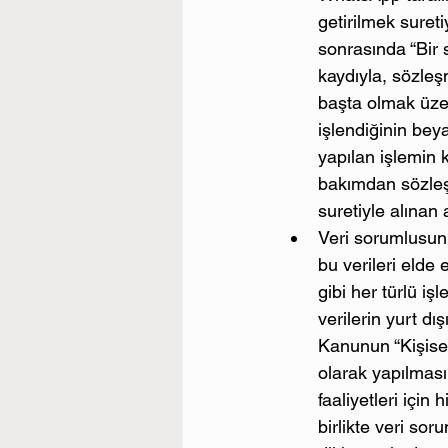
getirilmek sureti
sonrasında “Bir 
kaydıyla, sözleşm
başta olmak üzere
işlendiğinin bey
yapılan işlemin k
bakımdan sözleşm
suretiyle alınan
Veri sorumlusunun
bu verileri elde
gibi her türlü iş
verilerin yurt dı
Kanunun “Kişisel
olarak yapılması
faaliyetleri için
birlikte veri s