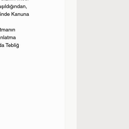
şıldığından, 
risinde Kanuna 
atmanın 
ınlatma 
a Tebliğ 