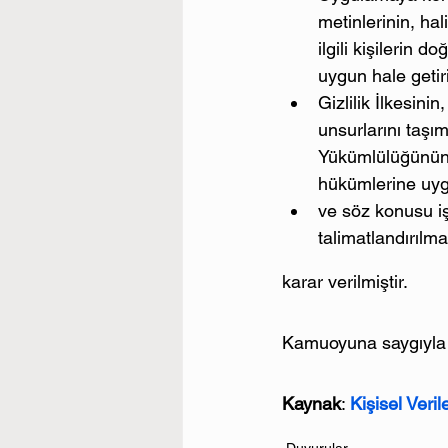
metinlerinin, ha
ilgili kişilerin 
uygun hale getir
Gizlilik İlkesini
unsurlarını taş
Yükümlülüğünün 
hükümlerine uyg
ve söz konusu i
talimatlandırılm
karar verilmiştir.
Kamuoyuna saygıyla 
Kaynak
: 
Kişisel Veri
Duyurular