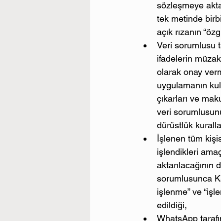
sözleşmeye aktar
tek metinde birbi
açık rızanın “öz
Veri sorumlusu ta
ifadelerin müzake
olarak onay verme
uygulamanın kull
çıkarları ve mak
veri sorumlusun
dürüstlük kuralla
İşlenen tüm kişis
işlendikleri amaç
aktarılacağının 
sorumlusunca Ka
işlenme” ve “işle
edildiği,
WhatsApp tarafın