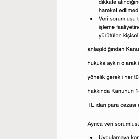
dikkate alındığ
hareket edilmedi
Veri sorumlusu ta
işleme faaliyetin
yürütülen kişise
anlaşıldığından Kanun
hukuka aykırı olarak
yönelik gerekli her tü
hakkında Kanunun 18 
TL idari para cezası
Ayrıca veri sorumlus
Uygulamaya konul