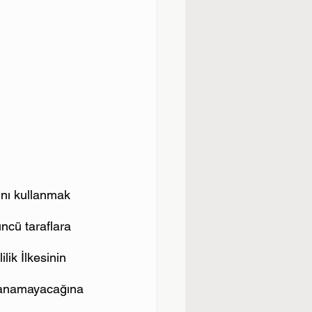
nı kullanmak 
üncü taraflara 
lik İlkesinin 
llanamayacağına 