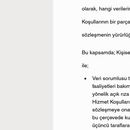
olarak, hangi veriler
Koşullarının bir parç
sözleşmenin yürürlüğ
Bu kapsamda; Kişisel
ile;
Veri sorumlusu t
faaliyetleri bakı
yönelik açık rıza
Hizmet Koşulları
sözleşmeye onay v
bu çerçevede kull
üçüncü taraflara 