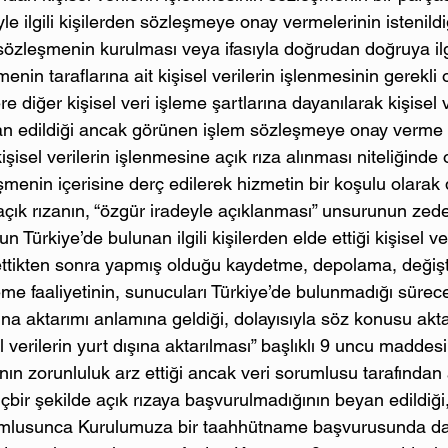
yle ilgili kişilerden sözleşmeye onay vermelerinin istenildi
sözleşmenin kurulması veya ifasıyla doğrudan doğruya ilgi
enin taraflarına ait kişisel verilerin işlenmesinin gerekli o
 diğer kişisel veri işleme şartlarına dayanılarak kişisel v
an edildiği ancak görünen işlem sözleşmeye onay verme o
işisel verilerin işlenmesine açık rıza alınması niteliğinde
enin içerisine derç edilerek hizmetin bir koşulu olarak 
 açık rızanın, “özgür iradeyle açıklanması” unsurunun zede
 Türkiye’de bulunan ilgili kişilerden elde ettiği kişisel ve
 ettikten sonra yapmış olduğu kaydetme, depolama, değiş
leme faaliyetinin, sunucuları Türkiye’de bulunmadığı sürece
şına aktarımı anlamına geldiği, dolayısıyla söz konusu akta
 verilerin yurt dışına aktarılması” başlıklı 9 uncu maddes
nın zorunluluk arz ettiği ancak veri sorumlusu tarafından
 hiçbir şekilde açık rızaya başvurulmadığının beyan edildiğ
orumlusunca Kurulumuza bir taahhütname başvurusunda da