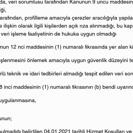
ında, veri sorumlusu tarafından Kanunun 9 uncu maddesi
ği,
rafından, profilleme amacıyla çerezler aracılığıyla yapılac
e ilişkin olarak ilgili kişilerden açık rıza alınmadığı, bu k
l veri işleme faaliyetinin de hukuka uygun olmadığı
un 12 nci maddesinin (1) numaralı fıkrasında yer alan kiş
 işlenmesini önlemek amacıyla uygun güvenlik düzeyini 
rlü teknik ve idari tedbirleri almadığı tespit edilen veri s
inci maddesinin (1) numaralı fıkrasının (b) bendi uyarın
 uygulanmasına,
unun;
madığı belirtilen 04.01.2021 tarihli Hizmet Koşulları ve Gi