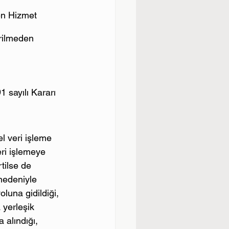
en Hizmet 
erilmeden 
 sayılı Kararı 
l veri işleme 
eri işlemeye 
tilse de 
nedeniyle 
oluna gidildiği, 
 yerleşik 
 alındığı, 