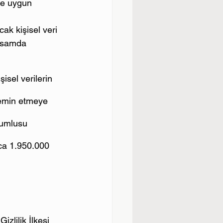
ne uygun 
ak kişisel veri 
apsamda 
isel verilerin 
temin etmeye 
orumlusu 
ca 1.950.000 
zlilik İlkesi 